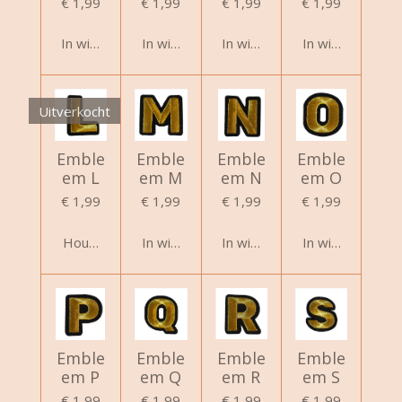
€ 1,99
€ 1,99
€ 1,99
€ 1,99
In winkelwagen
In winkelwagen
In winkelwagen
In winkelwagen
Uitverkocht
Emble
Emble
Emble
Emble
em L
em M
em N
em O
€ 1,99
€ 1,99
€ 1,99
€ 1,99
Houd mij op de hoogte
In winkelwagen
In winkelwagen
In winkelwagen
Emble
Emble
Emble
Emble
em P
em Q
em R
em S
€ 1,99
€ 1,99
€ 1,99
€ 1,99