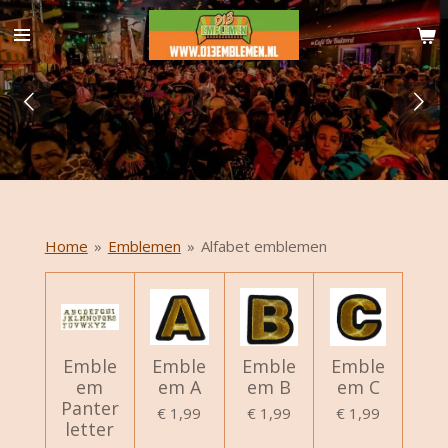
Ga
direct
naar
de
hoofdinhoud
Home
»
Emblemen
»
Alfabet emblemen
Emble
Emble
Emble
Emble
em
em A
em B
em C
Panter
€ 1,99
€ 1,99
€ 1,99
letter