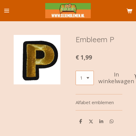
Ga
direct
naar
de
hoofdinhoud
Embleem P
€ 1,99
In
winkelwagen
Alfabet emblemen
D
D
S
D
e
e
h
e
l
e
a
l