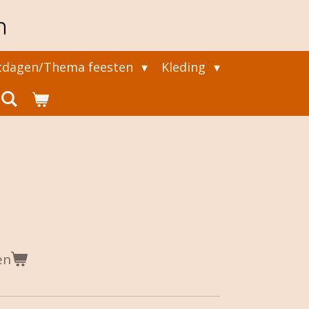
n
tdagen/Thema feesten
Kleding
en