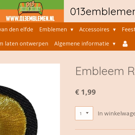
013embleme
an den elfde
Emblemen
Accessoires
Fees
 laten ontwerpen
Algemene informatie
Embleem R
€ 1,99
In winkelwag