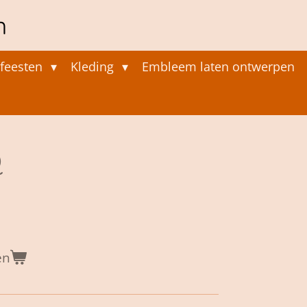
n
feesten
Kleding
Embleem laten ontwerpen
Q
en