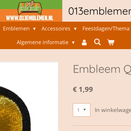
013embleme
Emblemen
Accessoires
Feestdagen/Thema 
Algemene informatie
Embleem 
€ 1,99
In winkelwag