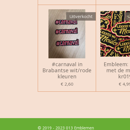
Uitverkocht
U
#carnaval in
Embleem: 
Brabantse wit/rode
met de m
kleuren
kr01
€ 2,60
€ 4,9
© 2019 - 2023 013 Emblemen