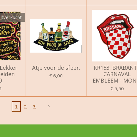
itverkocht
Lekker
Atje voor de sfeer.
KR153. BRABAN
eiden
CARNAVAL
€ 6,00
9
EMBLEEM - MON
9
€ 5,50
1
2
3