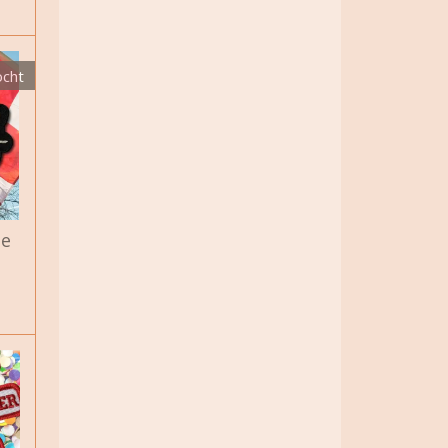
ocht
e