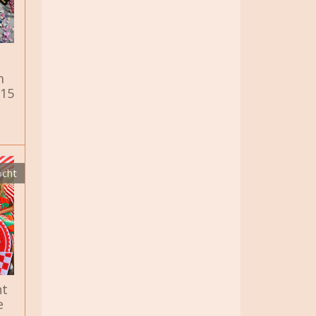
m
115
ocht
ht
e