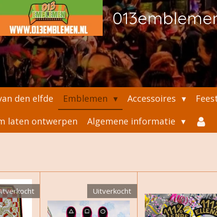
013embleme
an den elfde
Emblemen
Accessoires
Fees
 laten ontwerpen
Algemene informatie
itverkocht
Uitverkocht