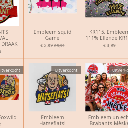
NTS
Embleem squid
KR115. Emblee
VAL
Game
111% Ellende KR
 DRAAK
€ 2,99
€ 3,99
€ 5,99
9
itverkocht
Uitverkocht
Uitverk
oxwild
Embleem
Embleem un ec
Hatseflats!
Brabants Mèsk
0