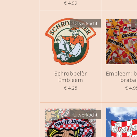
€ 4,99
Uitverkocht
U
Schrobbelèr
Embleem: bi
Embleem
braba
€ 4,25
€ 4,9
Uitverkocht