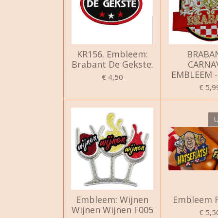
KR156. Embleem:
BRABA
Brabant De Gekste.
CARNA
EMBLEEM -
€ 4,50
€ 5,9
U
Embleem: Wijnen
Embleem F
Wijnen Wijnen F005
€ 5,5