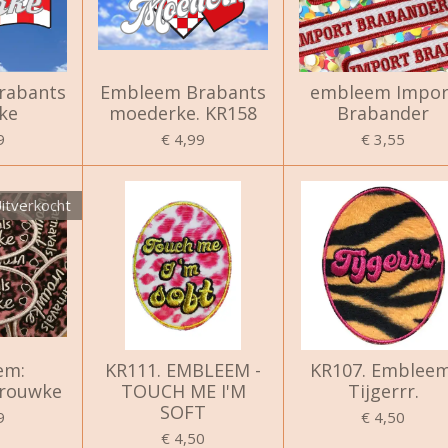
rabants
Embleem Brabants
embleem Impor
ke
moederke. KR158
Brabander
9
€ 4,99
€ 3,55
itverkocht
em:
KR111. EMBLEEM -
KR107. Embleem
vrouwke
TOUCH ME I'M
Tijgerrr.
SOFT
9
€ 4,50
€ 4,50