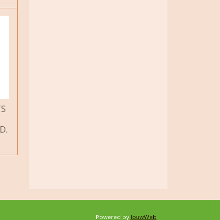
TS
D.
Powered by
JouwWeb