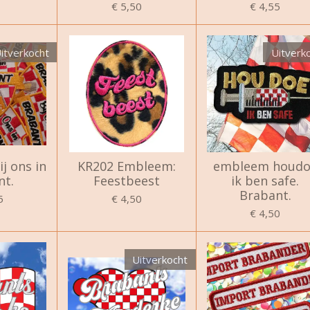
€ 5,50
€ 4,55
itverkocht
Uitverk
j ons in
KR202 Embleem:
embleem houdo
nt.
Feestbeest
ik ben safe.
Brabant.
5
€ 4,50
€ 4,50
Uitverkocht