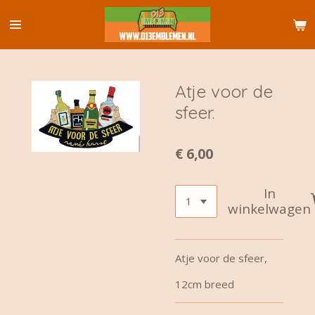
Ga
direct
naar
de
hoofdinhoud
Atje voor de
sfeer.
€ 6,00
In
winkelwagen
Atje voor de sfeer,
12cm breed