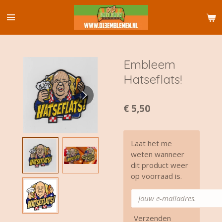
Ga
direct
naar
de
hoofdinhoud
Embleem
Hatseflats!
€ 5,50
Laat het me
weten wanneer
dit product weer
op voorraad is.
Verzenden