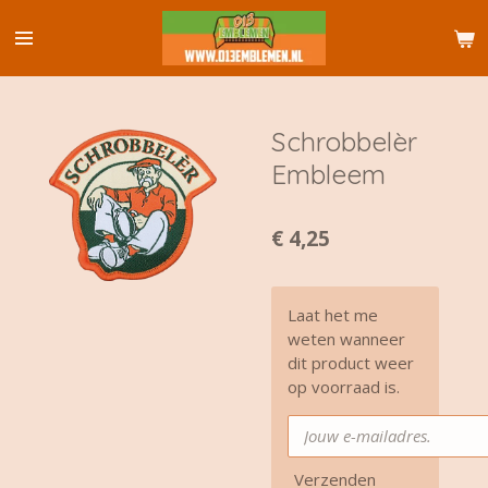
Ga
direct
naar
de
hoofdinhoud
Schrobbelèr
Embleem
€ 4,25
Laat het me
weten wanneer
dit product weer
op voorraad is.
Verzenden