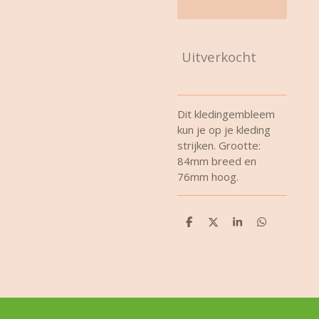
Uitverkocht
Dit kledingembleem
kun je op je kleding
strijken. Grootte:
84mm breed en
76mm hoog.
D
D
S
D
e
e
h
e
l
e
a
l
e
l
r
e
n
e
n