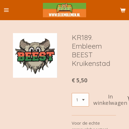
Ga
direct
naar
de
hoofdinhoud
KR189.
Embleem
BEEST
Kruikenstad
€ 5,50
In
winkelwagen
Voor de echte