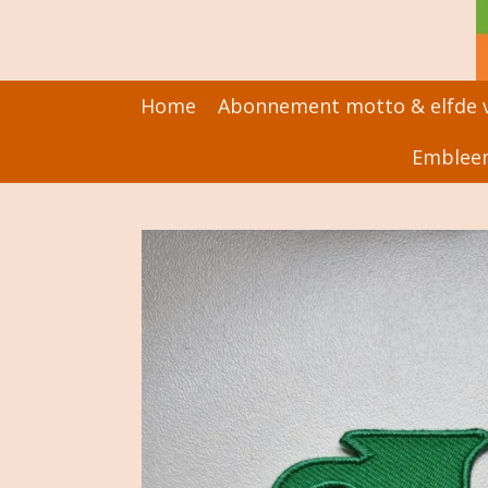
Ga
direct
naar
de
Home
Abonnement motto & elfde v
hoofdinhoud
Embleem