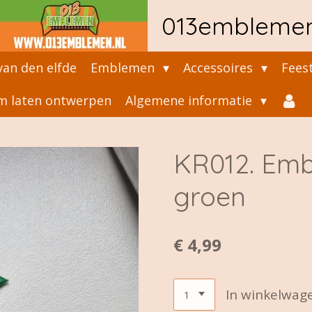
013embleme
an den elfde
Emblemen
Accessoires
Fees
 laten ontwerpen
Algemene informatie
KR012. Emb
groen
€ 4,99
In winkelwag