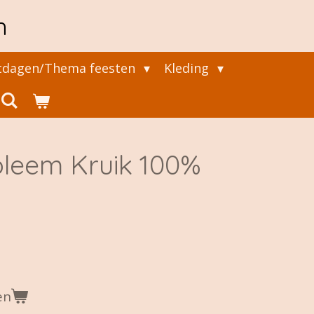
n
tdagen/Thema feesten
Kleding
leem Kruik 100%
en