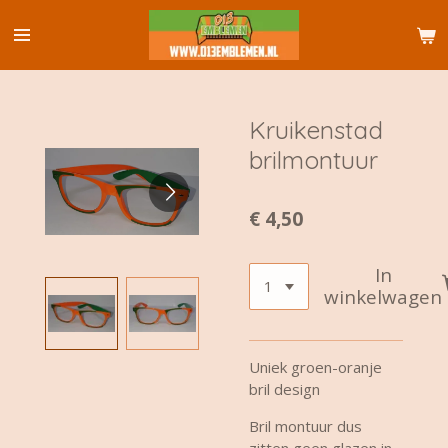
Ga
direct
naar
de
hoofdinhoud
Kruikenstad
brilmontuur
€ 4,50
In
winkelwagen
Uniek groen-oranje
bril design
Bril montuur dus
zitten geen glazen in.