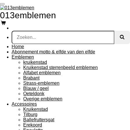
Ga
direct
013emblemen
naar
de
hoofdinhoud
Home
Abonnement motto & elfde van den elfde
Emblemen
kruikenstad
Kruikenstad sterrenbeeld emblemen
Alfabet emblemen
Brabant
Strass-emblemen
Blauw / geel
Oeteldonk
Overige emblemen
Accessoires
Kruikenstad
Tilburg
Ballefruttersgat
Erekoord