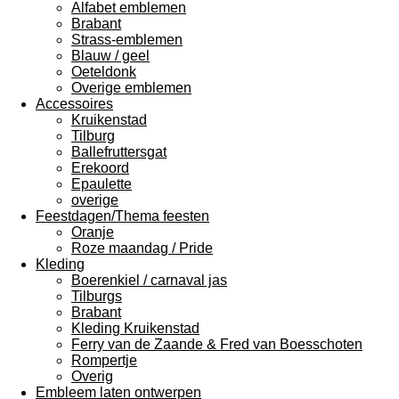
Alfabet emblemen
Brabant
Strass-emblemen
Blauw / geel
Oeteldonk
Overige emblemen
Accessoires
Kruikenstad
Tilburg
Ballefruttersgat
Erekoord
Epaulette
overige
Feestdagen/Thema feesten
Oranje
Roze maandag / Pride
Kleding
Boerenkiel / carnaval jas
Tilburgs
Brabant
Kleding Kruikenstad
Ferry van de Zaande & Fred van Boesschoten
Rompertje
Overig
Embleem laten ontwerpen