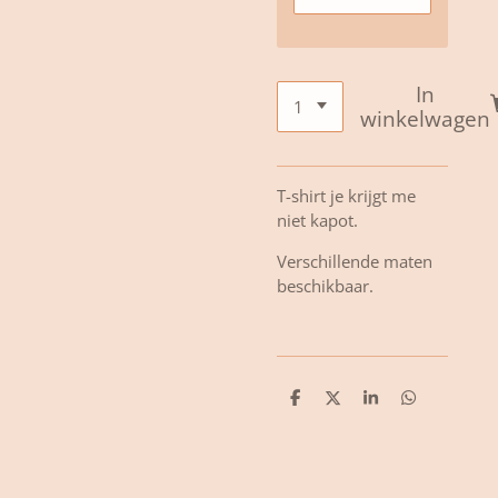
In
winkelwagen
T-shirt je krijgt me
niet kapot.
Verschillende maten
beschikbaar.
D
D
S
D
e
e
h
e
l
e
a
l
e
l
r
e
n
e
n