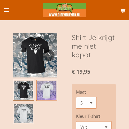
Ga
direct
naar
de
hoofdinhoud
Shirt Je krijgt
me niet
kapot
€ 19,95
Maat
Kleur T-shirt