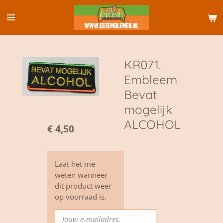
Ga
direct
naar
de
hoofdinhoud
KR071.
Embleem
Bevat
mogelijk
ALCOHOL
€ 4,50
Laat het me
weten wanneer
dit product weer
op voorraad is.