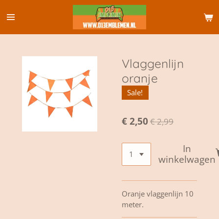
Ga
direct
naar
de
hoofdinhoud
Vlaggenlijn
oranje
Sale!
€ 2,50
€ 2,99
In
winkelwagen
Oranje vlaggenlijn 10
meter.