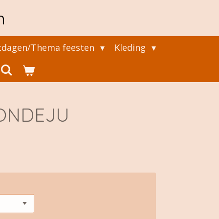
n
tdagen/Thema feesten
Kleding
ONDEJU