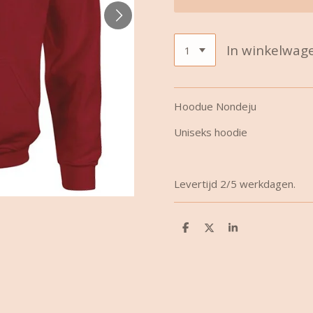
In winkelwag
Hoodue Nondeju
Uniseks hoodie
Levertijd 2/5 werkdagen.
D
D
S
e
e
h
l
e
a
e
l
r
n
e