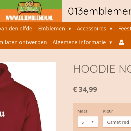
013embleme
an den elfde
Emblemen
Accessoires
Fees
 laten ontwerpen
Algemene informatie
HOODIE N
€ 34,99
Maat
Kleur