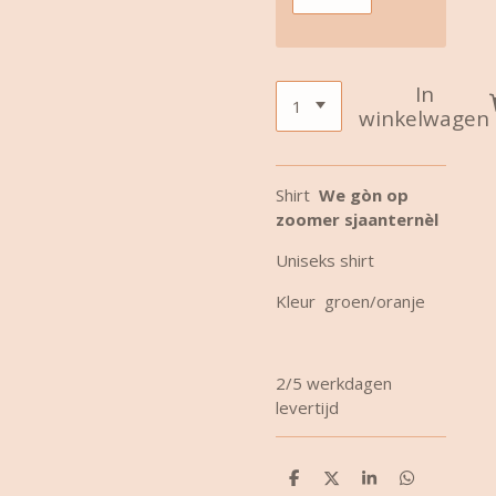
In
winkelwagen
Shirt
We gòn op
zoomer sjaanternèl
Uniseks shirt
Kleur groen/oranje
2/5 werkdagen
levertijd
D
D
S
D