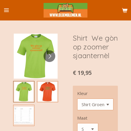
Ga
direct
naar
de
hoofdinhoud
Shirt We gòn
op zoomer
sjaanternèl
€ 19,95
Kleur
Maat