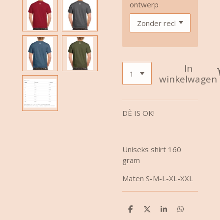
ontwerp
In
winkelwagen
DÈ IS OK!
Uniseks shirt 160
gram
Maten S-M-L-XL-XXL
D
D
S
D
e
e
h
e