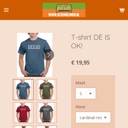
Ga
direct
naar
de
hoofdinhoud
T-shirt DÈ IS
OK!
€ 19,95
Maat
Kleur