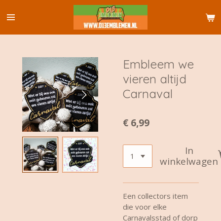
Ga
direct
naar
de
hoofdinhoud
Embleem we
vieren altijd
Carnaval
€ 6,99
In
winkelwagen
Een collectors item
die voor elke
Carnavalsstad of dorp