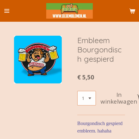
Ga
direct
naar
de
hoofdinhoud
Embleem
Bourgondisc
h gespierd
€ 5,50
In
winkelwagen
Bourgondisch gespierd
embleem. hahaha