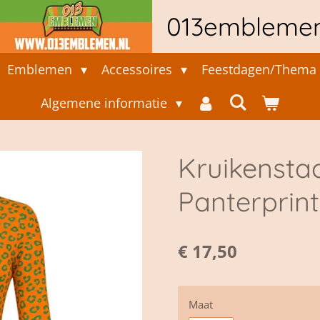
013embleme
Emblemen
Accessoires
Feestdagen/Thema 
Algemene informatie
Kruikensta
Panterprint
€ 17,50
Maat