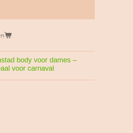
en
enstad body voor dames –
deaal voor carnaval