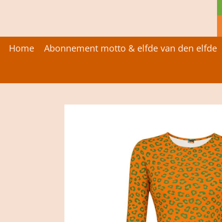
Ga
direct
naar
de
Home
Abonnement motto & elfde van den elfde
hoofdinhoud