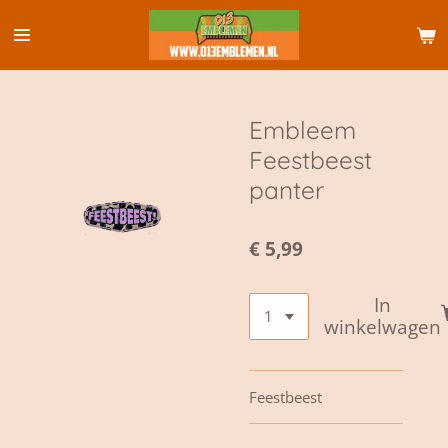
Ga
direct
naar
de
hoofdinhoud
Embleem
Feestbeest
panter
€ 5,99
In
winkelwagen
Feestbeest