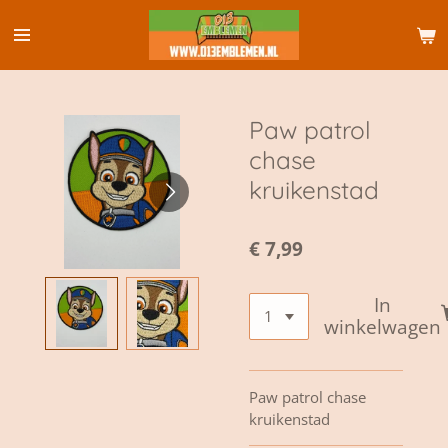
Ga
direct
naar
de
hoofdinhoud
Paw patrol
chase
kruikenstad
€ 7,99
In
winkelwagen
Paw patrol chase
kruikenstad