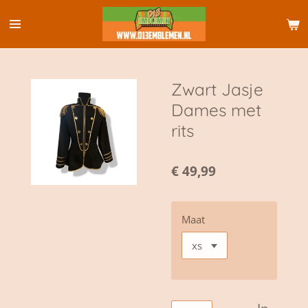
Ga
direct
naar
de
hoofdinhoud
Zwart Jasje
Dames met
rits
€ 49,99
Maat