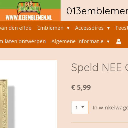
013embleme
an den elfde
Emblemen
Accessoires
Fees
 laten ontwerpen
Algemene informatie
Speld NEE 
€ 5,99
In winkelwag