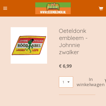
Ga
direct
naar
de
hoofdinhoud
Oeteldonk
embleem -
Johnnie
zwalker
€ 6,99
In
winkelwagen