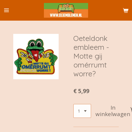
Ga
direct
naar
de
hoofdinhoud
Oeteldonk
embleem -
Motte gij
omérrumt
worre?
€ 5,99
In
winkelwagen