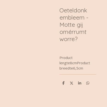
Oeteldonk
embleem -
Motte gij
omérrumt
worre?
Product
lengte8cmProduct
breedte6,5cm
D
D
S
D
e
e
h
e
l
e
a
l
e
l
r
e
n
e
n