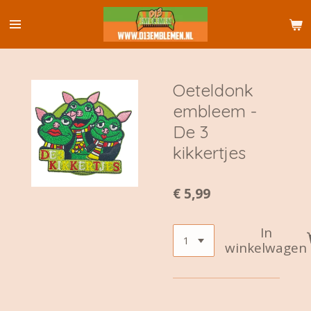
Ga
direct
naar
de
hoofdinhoud
Oeteldonk
embleem -
De 3
kikkertjes
€ 5,99
In
winkelwagen