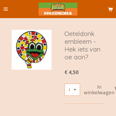
Ga
direct
naar
de
hoofdinhoud
Oeteldonk
embleem -
Hek iets van
oe aon?
€ 4,50
In
winkelwagen