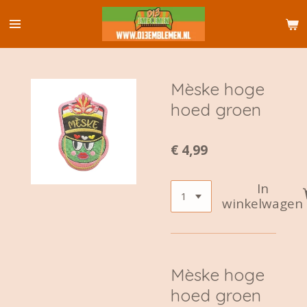
Ga
direct
naar
de
hoofdinhoud
Mèske hoge
hoed groen
€ 4,99
In
winkelwagen
Mèske hoge
hoed groen