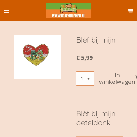
Ga
direct
naar
de
hoofdinhoud
Blèf bij mijn
€ 5,99
In
winkelwagen
Blèf bij mijn
oeteldonk