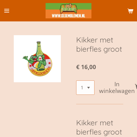
Ga
direct
naar
de
hoofdinhoud
Kikker met
bierfles groot
€ 16,00
In
winkelwagen
Kikker met
bierfles groot