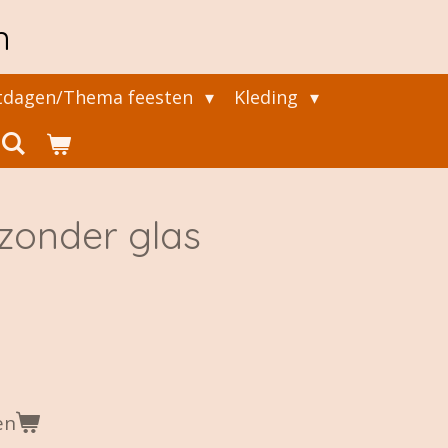
n
tdagen/Thema feesten
Kleding
 zonder glas
en