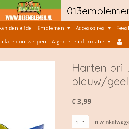
013embleme
an den elfde
Emblemen
Accessoires
Fees
 laten ontwerpen
Algemene informatie
Harten bril
blauw/geel
€ 3,99
In winkelwag