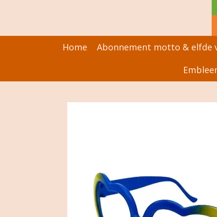
Ga
direct
naar
de
Home
Abonnement motto & elfde v
hoofdinhoud
Embleem