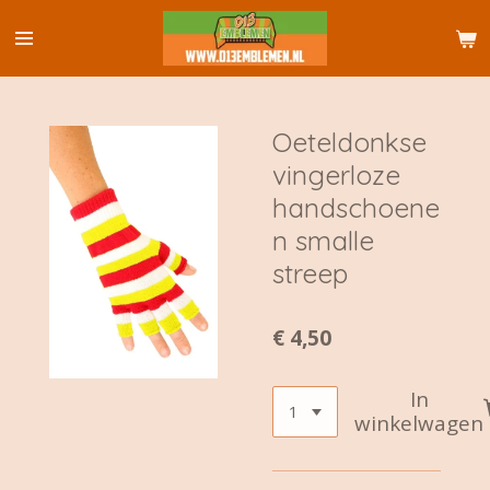
Ga
direct
naar
de
hoofdinhoud
Oeteldonkse
vingerloze
handschoene
n smalle
streep
€ 4,50
In
winkelwagen