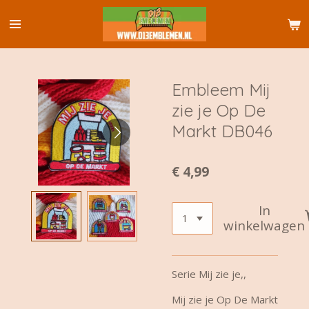
Ga
direct
naar
de
hoofdinhoud
Embleem Mij
zie je Op De
Markt DB046
€ 4,99
In
winkelwagen
Serie Mij zie je,,
Mij zie je Op De Markt