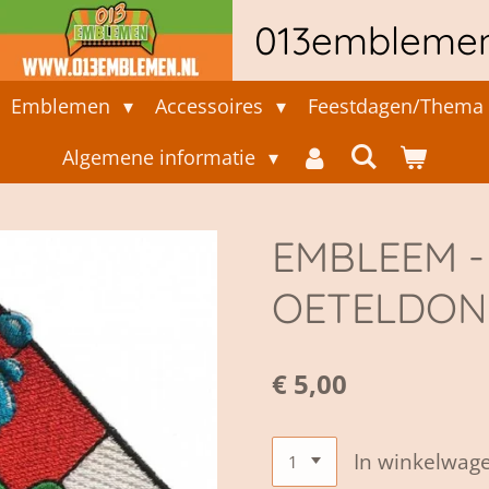
013embleme
Emblemen
Accessoires
Feestdagen/Thema 
Algemene informatie
EMBLEEM - 
OETELDON
€ 5,00
In winkelwag