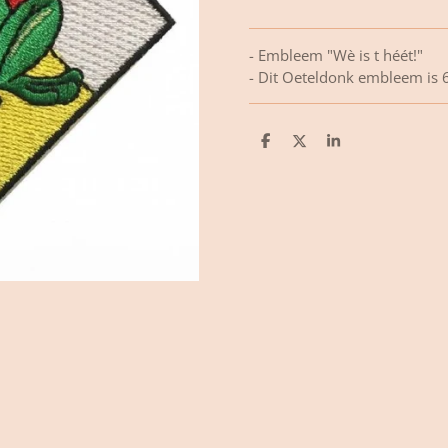
- Embleem "Wè is t héét!"
- Dit Oeteldonk embleem is
D
D
S
e
e
h
l
e
a
e
l
r
n
e