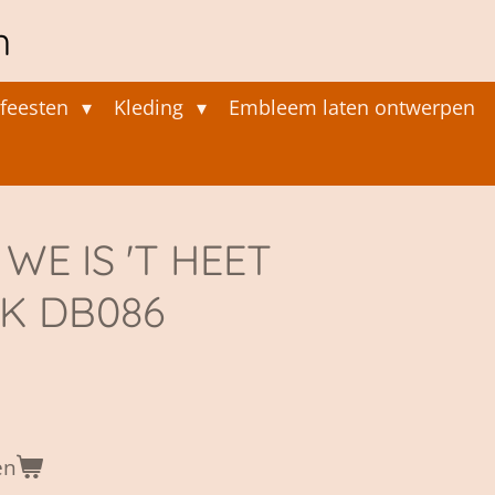
n
feesten
Kleding
Embleem laten ontwerpen
WE IS 'T HEET
K DB086
en