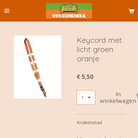
Ga
direct
naar
de
hoofdinhoud
Keycord met
licht groen
oranje
€ 5,50
In
winkelwagen
Kruikenstad