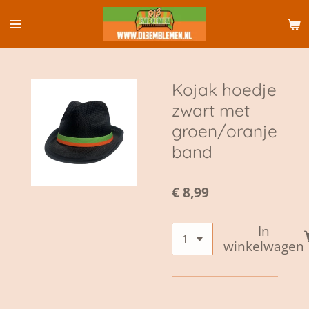
Ga
direct
naar
de
hoofdinhoud
Kojak hoedje
zwart met
groen/oranje
band
€ 8,99
In
winkelwagen