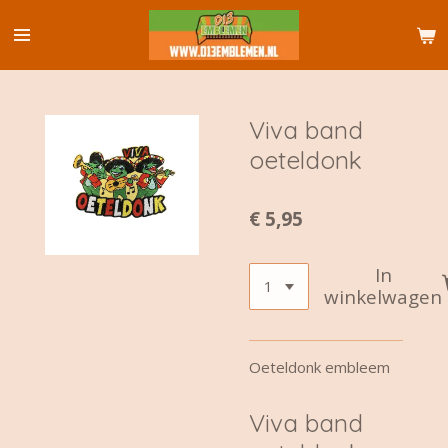
Ga
direct
naar
de
hoofdinhoud
Viva band
oeteldonk
€ 5,95
In
winkelwagen
Oeteldonk embleem
Viva band