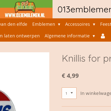
013embleme
an den elfde
Emblemen
Accessoires
Fees
 laten ontwerpen
Algemene informatie
Knillis for 
€ 4,99
In winkelwag