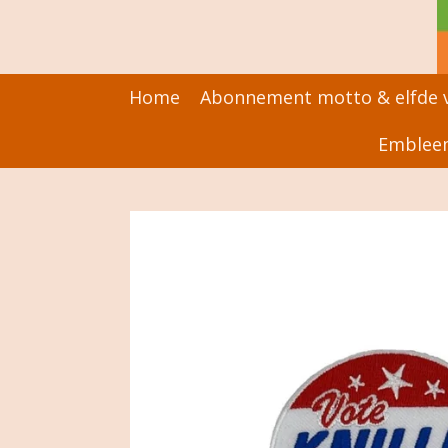
Ga
direct
naar
de
Home
Abonnement motto & elfde v
hoofdinhoud
Embleem