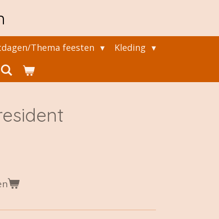
n
tdagen/Thema feesten
Kleding
president
en