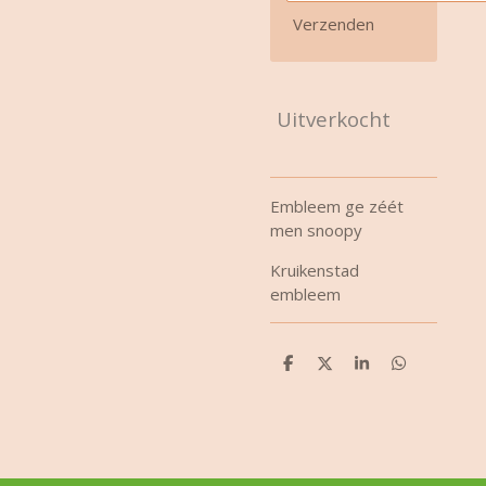
Verzenden
Uitverkocht
Embleem ge zéét
men snoopy
Kruikenstad
embleem
D
D
S
D
e
e
h
e
l
e
a
l
e
l
r
e
n
e
n