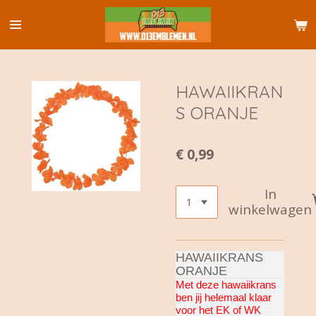
Ga
direct
naar
de
hoofdinhoud
HAWAIIKRAN
S ORANJE
€ 0,99
In
winkelwagen
HAWAIIKRANS
ORANJE
Met deze hawaiikrans
ben jij helemaal klaar
voor het EK of WK