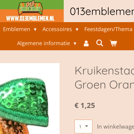
013embleme
Emblemen
Accessoires
Feestdagen/Thema 
Algemene informatie
Kruikenstad
Groen Oran
€ 1,25
In winkelwag