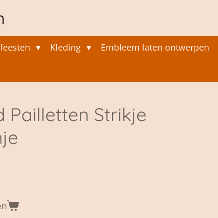
n
feesten
Kleding
Embleem laten ontwerpen
 Pailletten Strikje
je
en