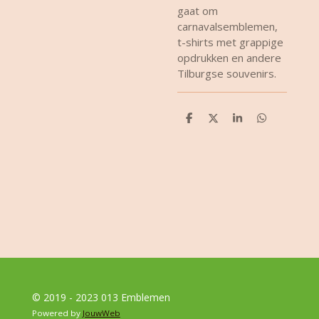
gaat om
carnavalsemblemen,
t-shirts met grappige
opdrukken en andere
Tilburgse souvenirs.
D
D
S
D
e
e
h
e
l
e
a
l
e
l
r
e
n
e
n
© 2019 - 2023 013 Emblemen
Powered by
JouwWeb