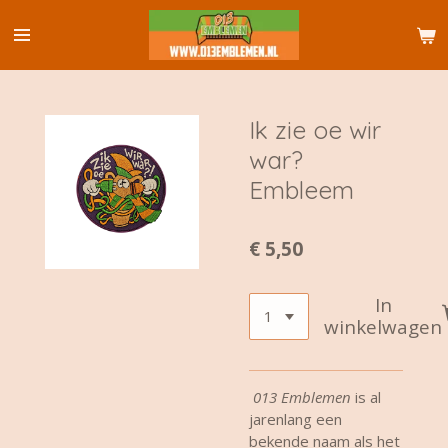
Ga
direct
naar
de
hoofdinhoud
Ik zie oe wir
war?
Embleem
€ 5,50
In
winkelwagen
013 Emblemen
is al
jarenlang een
bekende naam als het