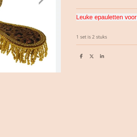
Leuke epauletten voor
1 set is 2 stuks
D
D
S
e
e
h
l
e
a
e
l
r
n
e