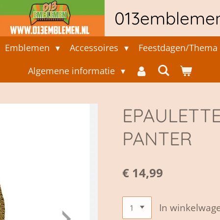
013embleme
Emblemen
Accessoires
Feestdagen/Thema 
Algemene informatie
EPAULETTE
PANTER
€ 14,99
In winkelwag