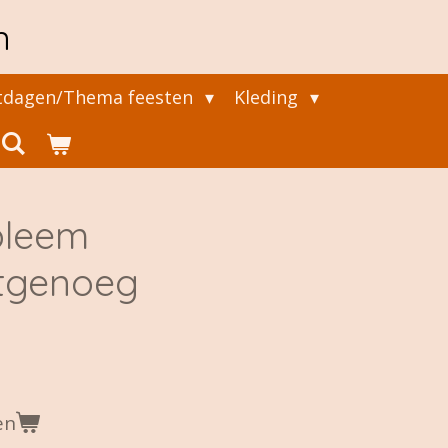
n
tdagen/Thema feesten
Kleding
bleem
tgenoeg
en