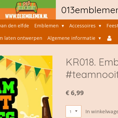
013embleme
an den elfde
Emblemen
Accessoires
Fees
 laten ontwerpen
Algemene informatie
KR018. Em
#teamnooi
€ 6,99
In winkelwag