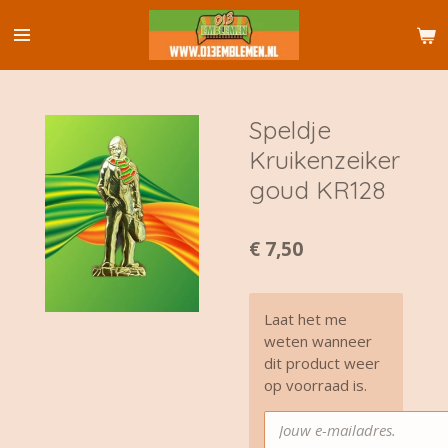
Ga
direct
naar
de
hoofdinhoud
Speldje
Kruikenzeiker
goud KR128
€ 7,50
Laat het me
weten wanneer
dit product weer
op voorraad is.