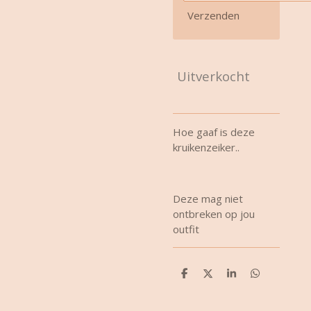
Verzenden
Uitverkocht
Hoe gaaf is deze
kruikenzeiker..
Deze mag niet
ontbreken op jou
outfit
D
D
S
D
e
e
h
e
l
e
a
l
e
l
r
e