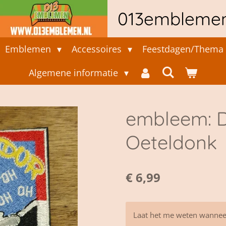
013embleme
Emblemen
Accessoires
Feestdagen/Thema 
Algemene informatie
embleem: D
Oeteldonk
€ 6,99
Laat het me weten wanneer