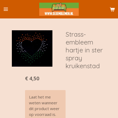
Ga
direct
naar
de
hoofdinhoud
Strass-
embleem
hartje in ster
spray
kruikenstad
€ 4,50
Laat het me
weten wanneer
dit product weer
op voorraad is.