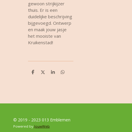
gewoon strijkijzer
thuis. Er is een
duidelijke beschrijving
bijgevoegd. Ontwerp
en maak jouw jasje
het mooiste van
Kruikenstad!
D
D
S
D
e
e
h
e
l
e
a
l
e
l
r
e
n
e
n
© 2019 - 2023 013 Emblemen
Powered by
JouwWeb